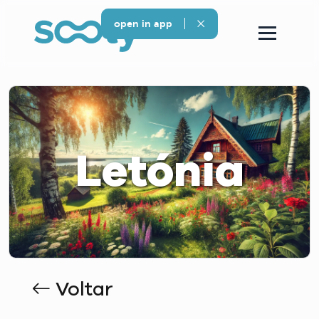
open in app
Letónia
Voltar