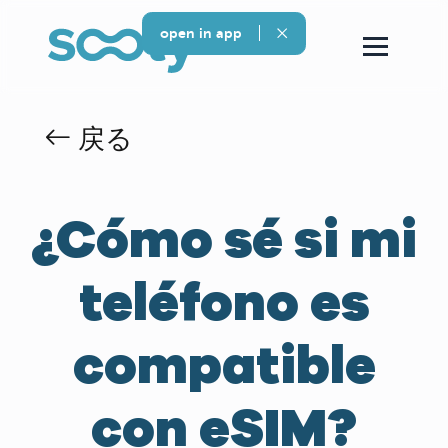
open in app
戻る
¿Cómo sé si mi
teléfono es
compatible
con eSIM?